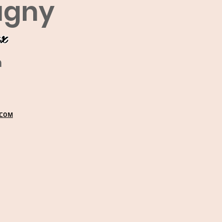
agny
ux
m
.COM