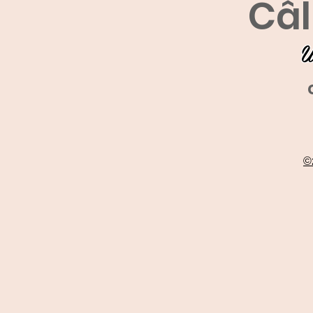
Câl
U
©