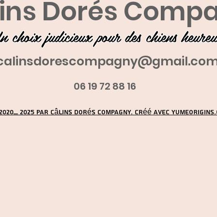
ins Dorés Comp
n choix judicieux pour des chiens heure
calinsdorescompagny@gmail.co
06 19 72 88 16
2020_ 2025 par Câlins Dorés Compagny. Créé avec YUMEORIGINS