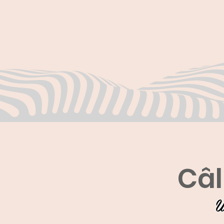
Câl
U