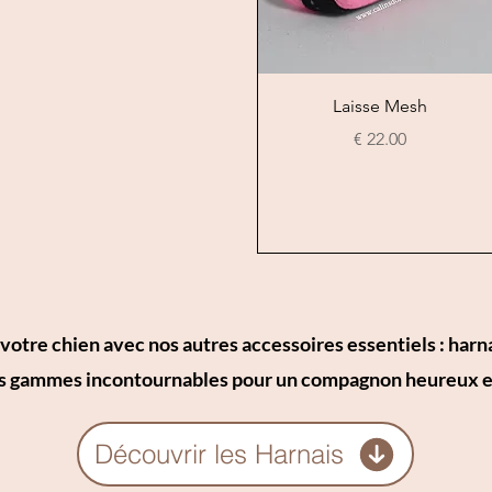
العرض السريع
Laisse Mesh
السعر
tre chien avec nos autres accessoires essentiels : harna
 gammes incontournables pour un compagnon heureux et
Découvrir les Harnais