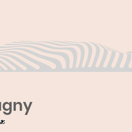
agny
ux