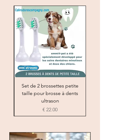
ande
Set de 2 brossettes petite
nts
taille pour brosse à dents
ultrason
السعر