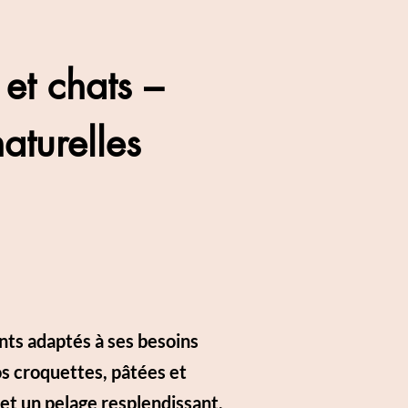
et chats –
aturelles
nts adaptés à ses besoins
os croquettes, pâtées et
 et un pelage resplendissant.