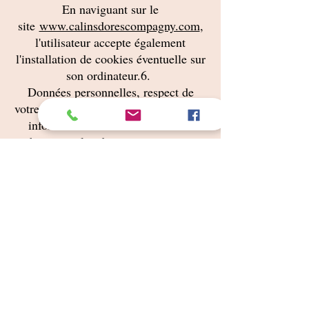
En naviguant sur le
site
www.calinsdorescompagny.com
,
l'utilisateur accepte également
l'installation de cookies éventuelle sur
son ordinateur.6.
Données personnelles, respect de
votre vie privée et de vos libertésToute
informations recueillie sur le site
web
www.calinsdorescompagny.com
se font dans le cadre des besoins liés à
l'utilisation de notre plateforme, tels
que le formulaire de commande ou la
demande d'inscription à la Newsletter.
Par ailleurs, le désabonnement de la
Newsletter se fait grâce au lien situé
en pied de page. CÂLINS DORÉS
COMPAGNY s'engage à ne céder en
aucun cas les informations concernant
les utilisateurs du site Internet, de