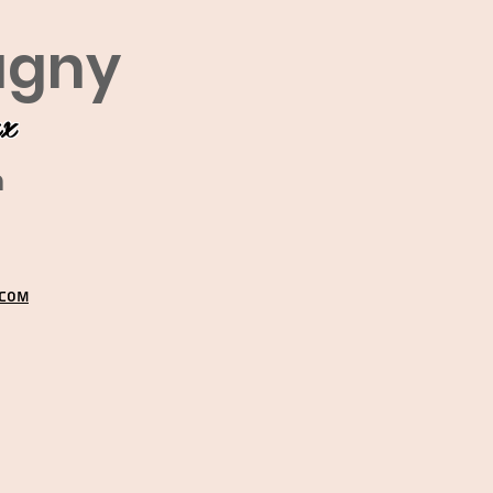
agny
ux
m
.COM