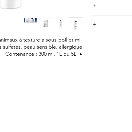
texture double : 
sous-poil plus lai
coon ; terrier,
L’utilisation du s
austra
de l’après-sham
l’après
imaux à texture à sous-poil et mi-
Après-shampooing
 sulfates, peau sensible, allergique.
soupe pour envi
Contenance : 300 ml, 1L ou 5L
pour les chats). Pou
peu d’eau très chau
Laisser poser 
Lorsque l’animal se