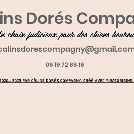
ins Dorés Comp
n choix judicieux pour des chiens heure
calinsdorescompagny@gmail.co
06 19 72 88 16
2020_ 2025 par Câlins Dorés Compagny. Créé avec YUMEORIGINS