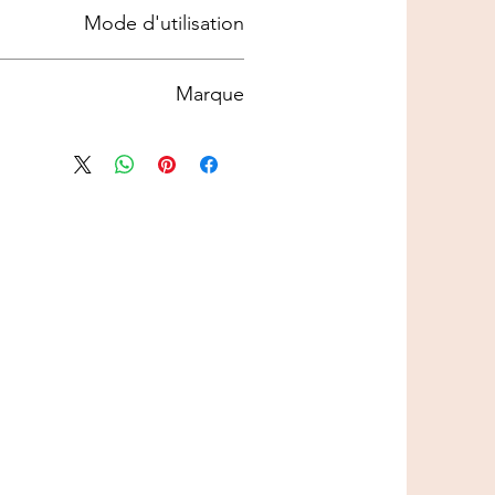
Mode d'utilisation
 en douceur et répare le pelage qui
ant. Sa composition naturelle à base
de noix de coco facilite le démêlage.
mpooings et après-shampoings de la
Marque
gamme Traditionnelle :
e les cellules pour les nettoyer
g les referme. Si les cellules ne
IV SAN BERNARD
 la peau peut réagir : sécrétions
vées associées à des problèmes
 irritations. Il est donc important
faire de shampooing sans après-
shampooing.
 shampooing pour 3 parts d’eau.
 mouillé. Masser dans le sens du
nétrer. Laisser agir 3 à 4 minutes
puis rincer.
e shampooing, appliquer l’après-
ilué 1 cuillère à soupe pour 50
couer fort pour lier la crème et
r 5 min puis rincer abondamment.