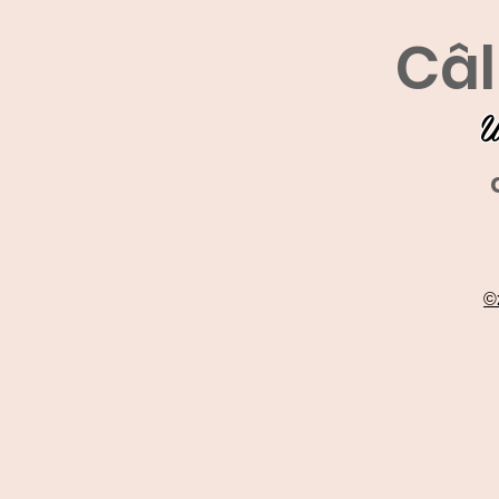
Câl
U
©