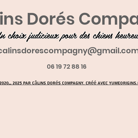
ins Dorés Comp
n choix judicieux pour des chiens heure
calinsdorescompagny@gmail.co
06 19 72 88 16
2020_ 2025 par Câlins Dorés Compagny. Créé avec YUMEORIGINS