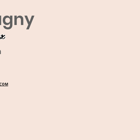
agny
ux
m
.COM