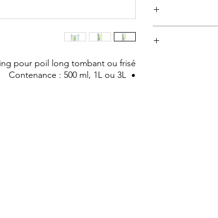
ou frisé. Nettoie
devient doux et brill
d’huile 
Utilisation des sha
Le shampooing ouvr
et l’après-shampooin
g pour poil long tombant ou frisé.
sont pas refermées,
Contenance : 500 ml, 1L ou 3L
anormalement éle
d’odeurs, pellicules,
de ne jamais 
Diluer 1 part de
Appliquer sur poil
poil pour faire pé
Après avoir rincé l
shampooing pur ou d
ml d’eau chaude (se
l’eau). Laisser pose