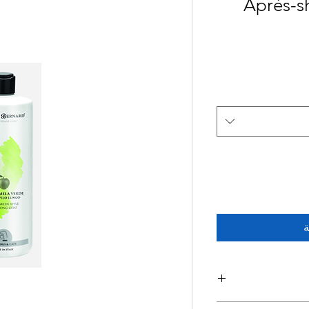
Après-
ة
Après-shampooing 