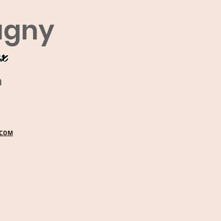
agny
ux
m
.COM