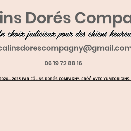
ins Dorés Comp
n choix judicieux pour des chiens heure
calinsdorescompagny@gmail.co
06 19 72 88 16
2020_ 2025 par Câlins Dorés Compagny. Créé avec YUMEORIGINS