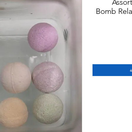
Assor
Bomb Rela
ة