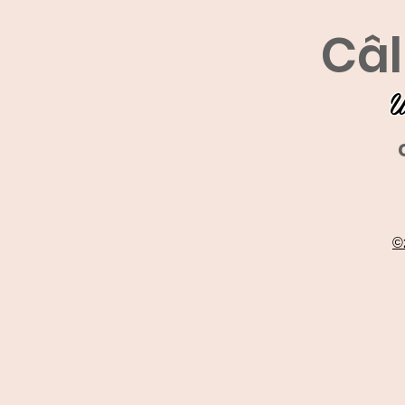
Câl
U
©