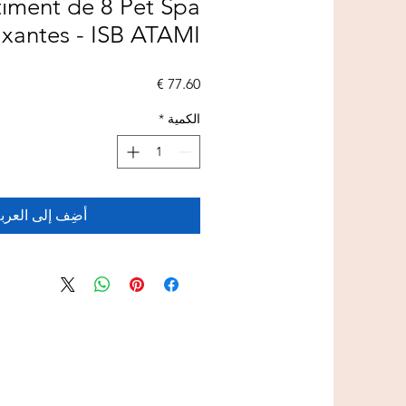
timent de 8 Pet Spa
xantes - ISB ATAMI
السعر
الكمية
*
أضِف إلى العرب