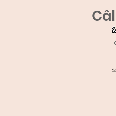
Câl
U
©