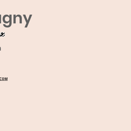
agny
ux
m
.COM