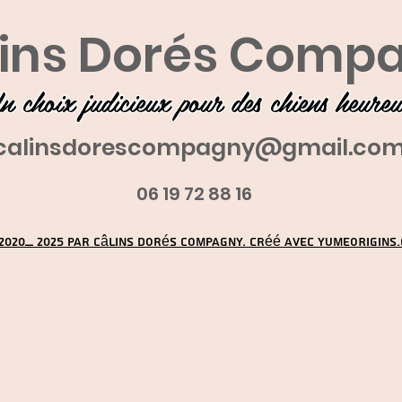
ins Dorés Comp
n choix judicieux pour des chiens heure
calinsdorescompagny@gmail.co
06 19 72 88 16
2020_ 2025 par Câlins Dorés Compagny. Créé avec YUMEORIGINS