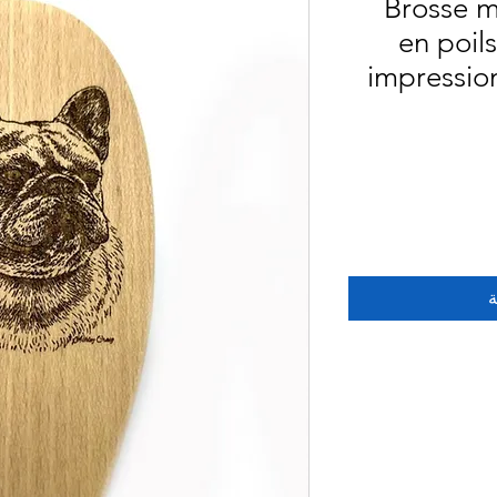
Brosse 
en poil
impressio
ة