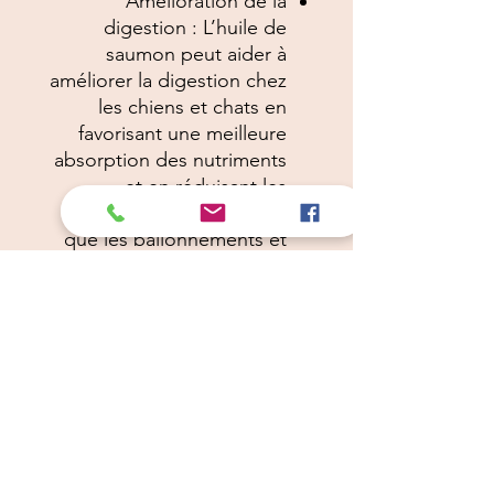
Amélioration de la
digestion : L’huile de
saumon peut aider à
améliorer la digestion chez
les chiens et chats en
favorisant une meilleure
absorption des nutriments
et en réduisant les
problèmes digestifs tels
que les ballonnements et
les diarrhées.
En résumé, l’huile de
saumon Câlins Dorés
Compagny est un
complément alimentaire
bénéfique pour les chiens ou
chats , offrant des avantages
pour leur santé cardiaque,
leur peau, leur pelage, leurs