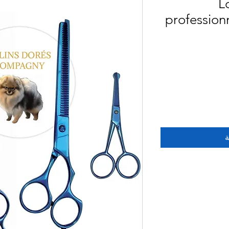
L
profession
ة