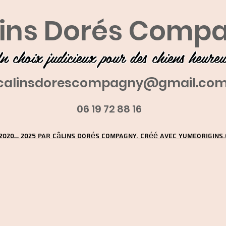
ins Dorés Comp
n choix judicieux pour des chiens heure
calinsdorescompagny@gmail.co
06 19 72 88 16
2020_ 2025 par Câlins Dorés Compagny. Créé avec YUMEORIGINS