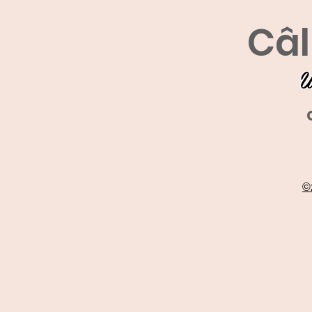
Câl
U
©