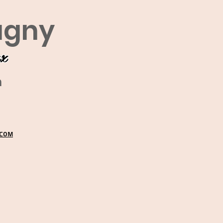
agny
ux
m
.COM