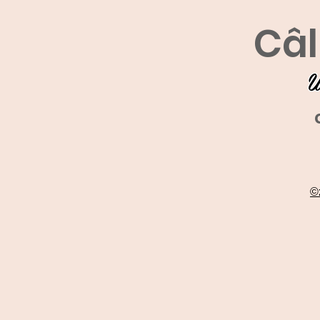
Câl
U
©