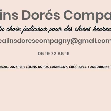
ins Dorés Comp
n choix judicieux pour des chiens heure
calinsdorescompagny@gmail.co
06 19 72 88 16
2020_ 2025 par Câlins Dorés Compagny. Créé avec YUMEORIGINS