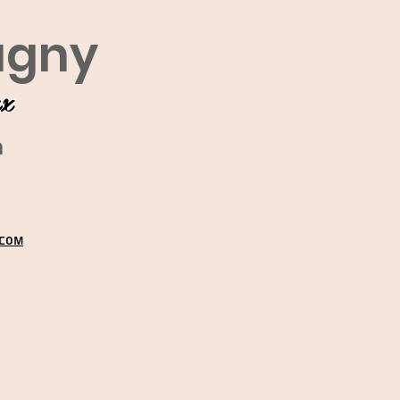
agny
ux
m
.COM