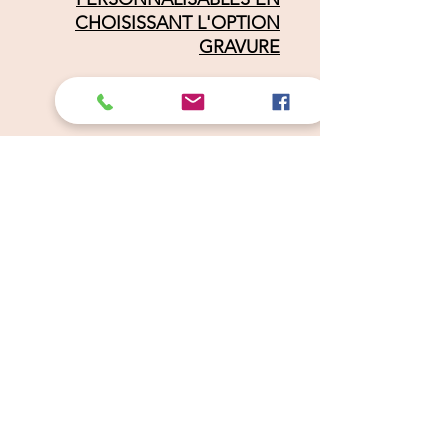
CHOISISSANT L'OPTION
GRAVURE
Câlins Dorés
Compagny
Un choix judicieux pour des chiens heureux
calinsdorescompagny@gmail.com
06 19 72 88 16
Conditions Générales de Ventes
Politique de Confidentialité