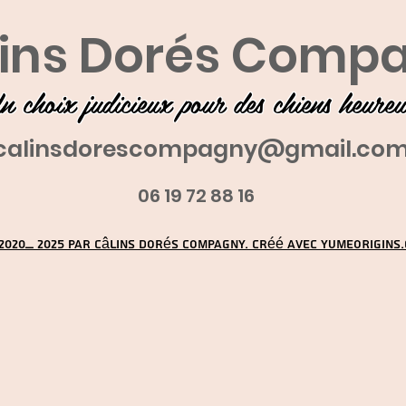
ins Dorés Comp
n choix judicieux pour des chiens heure
calinsdorescompagny@gmail.co
06 19 72 88 16
2020_ 2025 par Câlins Dorés Compagny. Créé avec YUMEORIGINS