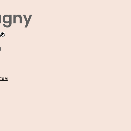
agny
ux
m
.COM