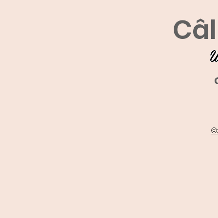
Câl
U
©