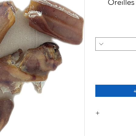
Oreille
ة