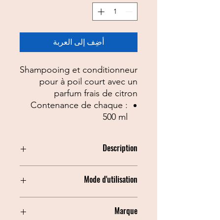
أضِف إلى العربة
Shampooing et conditionneur
pour à poil court avec un
parfum frais de citron
Contenance de chaque :
500 ml
Description
Shampooing pour animaux à poil
Mode d'utilisation
court et chien d'eau (cocker,
golden retriever, ...) La mousse
riche du shampooing a une action
Utilisation des shampooings et après-
Marque
hydratante et est facile à rincer.
shampoings de la gamme