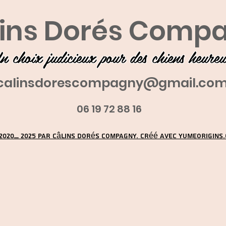
ins Dorés Comp
n choix judicieux pour des chiens heure
calinsdorescompagny@gmail.co
06 19 72 88 16
2020_ 2025 par Câlins Dorés Compagny. Créé avec YUMEORIGINS