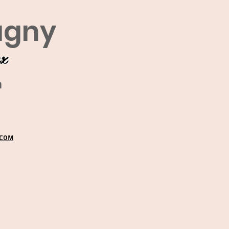
agny
ux
m
.COM