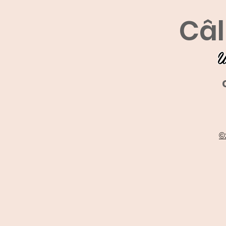
Câl
U
©