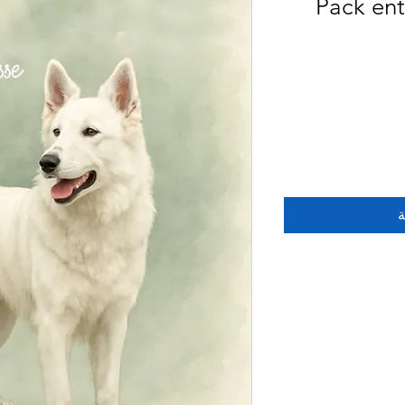
Pack ent
ة