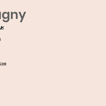
agny
ux
m
.COM