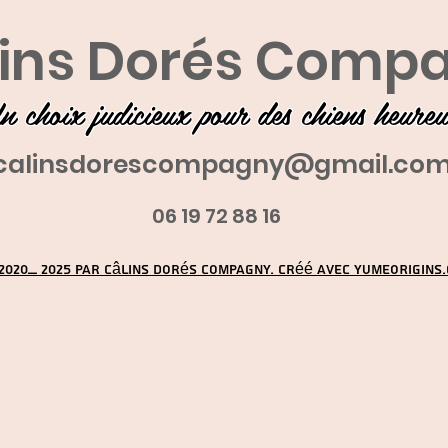
ins Dorés Comp
n choix judicieux pour des chiens heure
calinsdorescompagny@gmail.co
06 19 72 88 16
2020_ 2025 par Câlins Dorés Compagny. Créé avec YUMEORIGINS