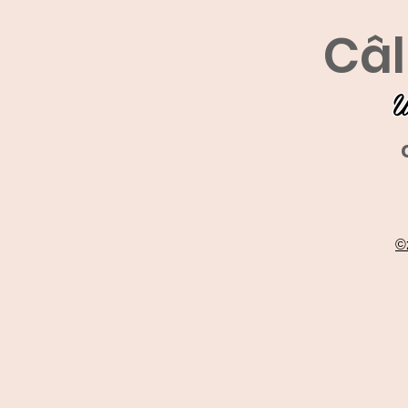
Câl
U
©