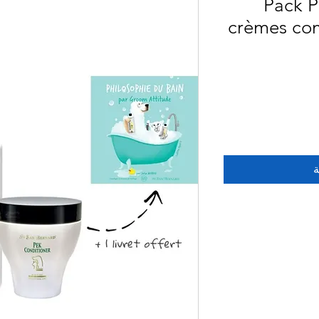
Pack 
crèmes com
ة