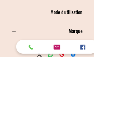
Mode d'utilisation
Vaporiser sur l’animal à une distance
Marque
de 15 à 20 cm.
IV SAN BERNARD
Câlins Dorés
Compagny
Un choix judicieux pour des chiens heureux
calinsdorescompagny@gmail.com
06 19 72 88 16