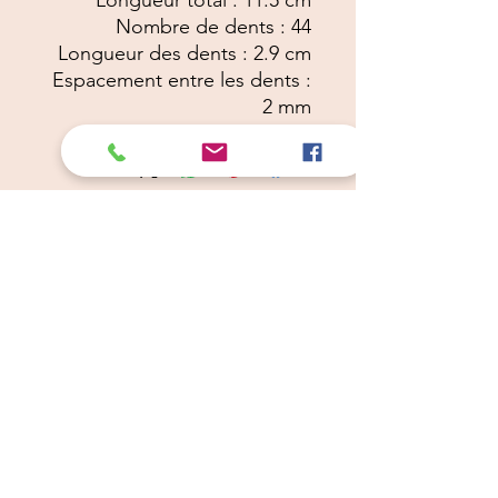
Longueur total : 11.5 cm
Nombre de dents : 44
Longueur des dents : 2.9 cm
Espacement entre les dents :
2 mm
Câlins Dorés
Compagny
Un choix judicieux pour des chiens heureux
calinsdorescompagny@gmail.com
06 19 72 88 16
Conditions Générales de Ventes