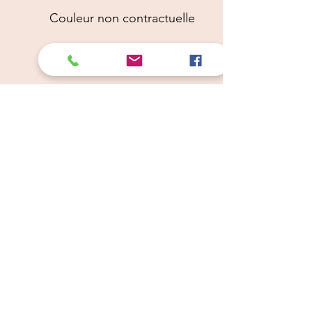
Couleur non contractuelle
Câlins Dorés
Compagny
Un choix judicieux pour des chiens heureux
calinsdorescompagny@gmail.com
06 19 72 88 16
Conditions Générales de Ventes
Politique de Confidentialité
Mentions Légales