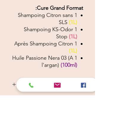
Cure Grand Format:
1 Shampoing Citron sans
SLS
(1L)
1 Shampoing KS-Odor
Stop
(1L)
1 Après Shampoing Citron
(1L)
1 Huile Passione Nera 03 (A
l'argan)
(100ml)
Description du Soin
Shampooing citron (ETAPE 1)
Diluer 1 part de shampooing pour 5
d'eau tiède (par exemple, 1 c à
soupe de shampooing pour 5 d'eau).
Appliquez sur le poil préalablement
mouillé.
Câlins Dorés