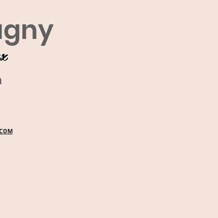
agny
ux
m
.COM