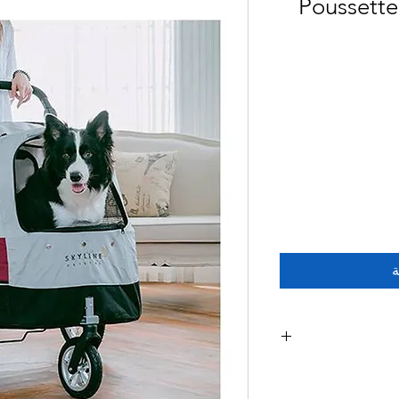
Poussette
ة