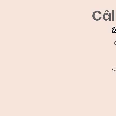
Câl
U
©