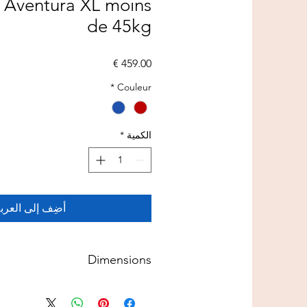
 Aventura XL moins
de 45kg
السعر
*
Couleur
الكمية
*
أضِف إلى العرب
Dimensions
Dimensions :
H.112 x L.105 x l.70 cm,