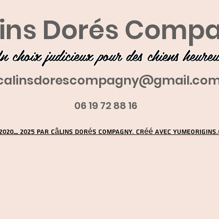
ins Dorés Comp
n choix judicieux pour des chiens heure
calinsdorescompagny@gmail.co
06 19 72 88 16
2020_ 2025 par Câlins Dorés Compagny. Créé avec YUMEORIGINS