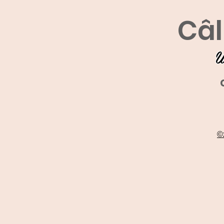
Câl
U
©