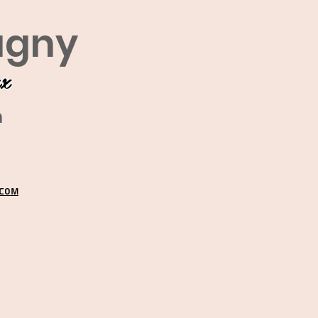
agny
ux
m
.COM