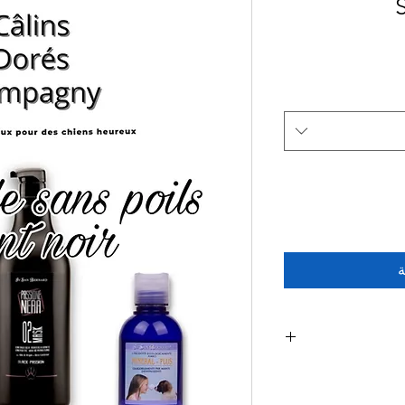
ة
ajoutez 6 gouttes po