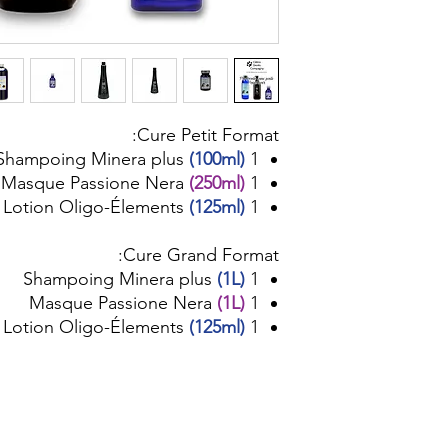
9 gouttes pour 
gouttes pour un gr
ou les après sha
Secouez pour lier
quantité recommand
ainsi obtenu sur 
Cure Petit Format:
dans le sens du 
(100ml)
1 Shampoing Minera plus
(250ml)
1 Masque Passione Nera
Dans un pot que
(125ml)
1 Lotion Oligo-Élements
soupe d’après sha
peu d’eau chaude,
Cure Grand Format:
pour lier l’eau 
(1L)
1 Shampoing Minera plus
jusque 100 ml. Appli
(1L)
1 Masque Passione Nera
(125ml)
1 Lotion Oligo-Élements
Un concentré de min
peau de votre 
quelques goutte
bout du doigt pour f
opération est à r