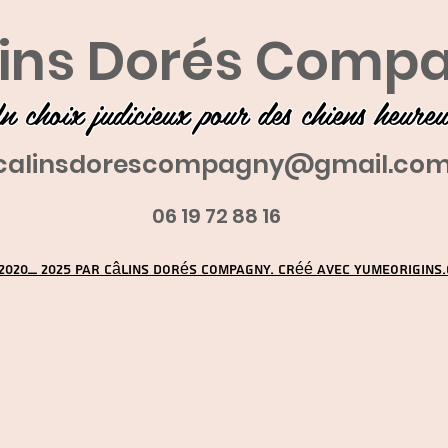
ins Dorés Comp
n choix judicieux pour des chiens heure
calinsdorescompagny@gmail.co
06 19 72 88 16
2020_ 2025 par Câlins Dorés Compagny. Créé avec YUMEORIGINS