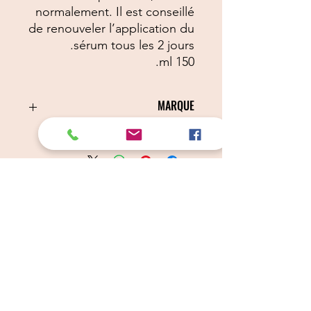
normalement. Il est conseillé
de renouveler l’application du
sérum tous les 2 jours.
150 ml.
MARQUE
IV SAN BERNARD
Câlins Dorés
Compagny
Un choix judicieux pour des chiens heureux
calinsdorescompagny@gmail.com