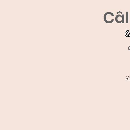
Câl
U
©