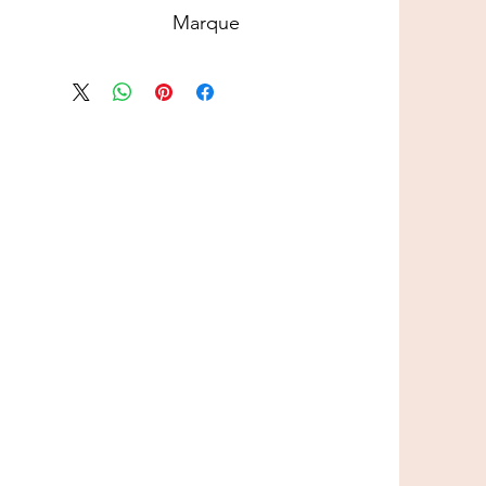
Marque
shampooing dilué à l’eau ;
dant trois minutes et rincer à l’eau
tiède,
IV SAN BERNARD
ppliquer l’Après-shampooing Orion.