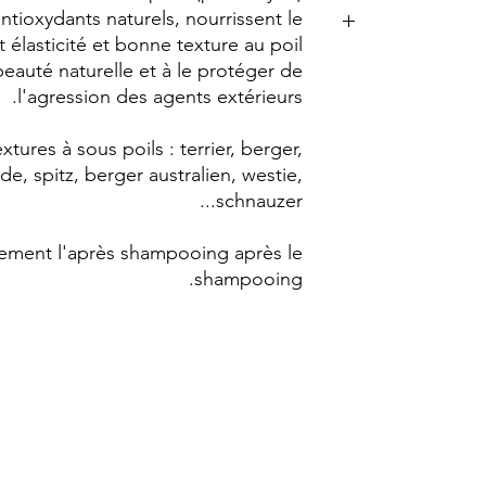
ntioxydants naturels, nourrissent le
élasticité et bonne texture au poil.
bien masser pen
 beauté naturelle et à le protéger de
puis a
l'agression des agents extérieurs.
tures à sous poils : terrier, berger,
e, spitz, berger australien, westie,
schnauzer...
uement l'après shampooing après le
shampooing.