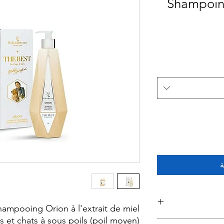
Shampoing
ة
ampooing Orion à l'extrait de miel:
s et chats à sous poils (poil moyen).
Répartir sur le po