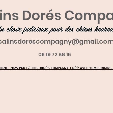
ins Dorés Comp
n choix judicieux pour des chiens heure
calinsdorescompagny@gmail.co
06 19 72 88 16
2020_ 2025 par Câlins Dorés Compagny. Créé avec YUMEORIGINS