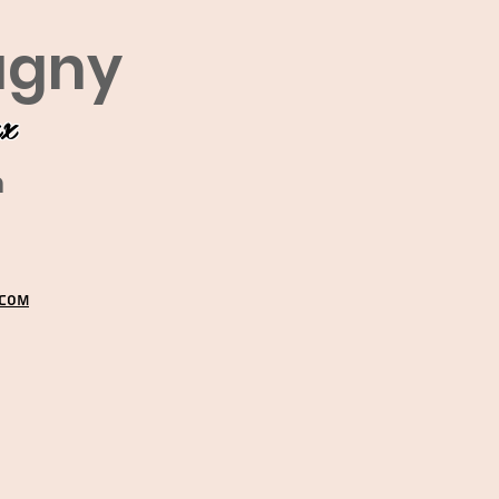
agny
ux
m
.COM