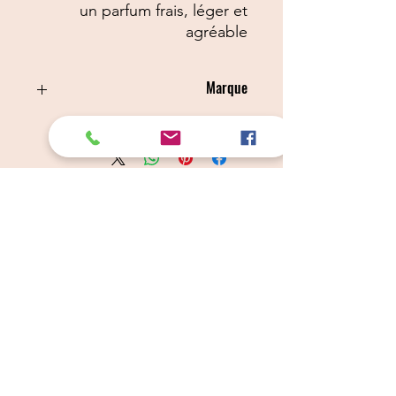
un parfum frais, léger et
agréable
Marque
IV SAN BERNARD
Câlins Dorés
Compagny
Un choix judicieux pour des chiens heureux
calinsdorescompagny@gmail.com
06 19 72 88 16