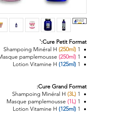
Diluez dans une bo
pour 5 part d’eau t
shampooing 
mélang
Massez dans le s
Cure Petit Format:`
(250ml)
1 Shampoing Minéral H
(250ml)
1 Masque pamplemousse
(125ml)
1 Lotion Vitamine H
Dans un pot que
soupe 
Ajoutez un peu d
Cure Grand Format:
sec
(3L)
1 Shampoing Minéral H
Com
(1L)
1 Masque pamplemousse
Appliquez sur le c
(125ml)
1 Lotion Vitamine H
Lais
Vous pouvez ava
masque pample
(mixer au mixer