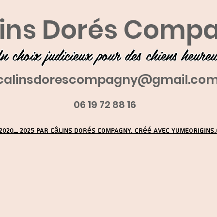
ins Dorés Comp
n choix judicieux pour des chiens heure
calinsdorescompagny@gmail.co
06 19 72 88 16
2020_ 2025 par Câlins Dorés Compagny. Créé avec YUMEORIGINS