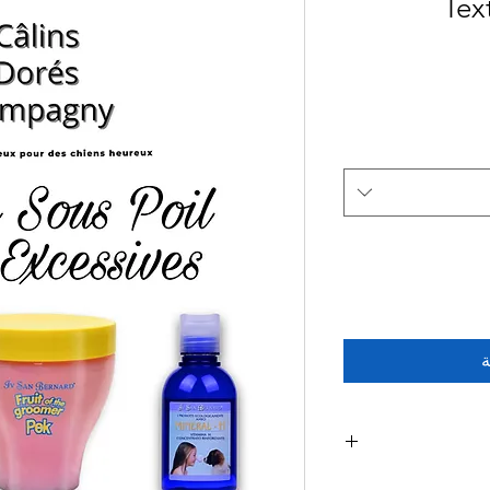
Tex
ة