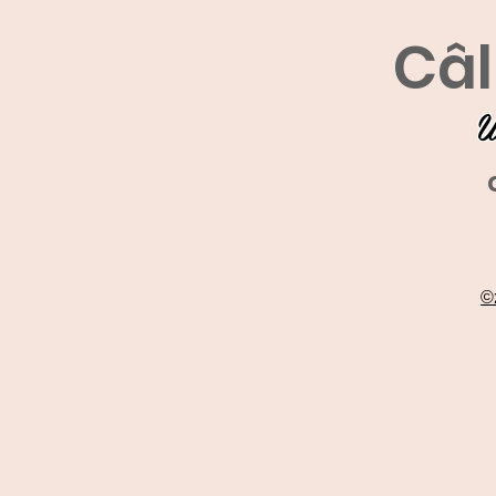
Câl
U
©