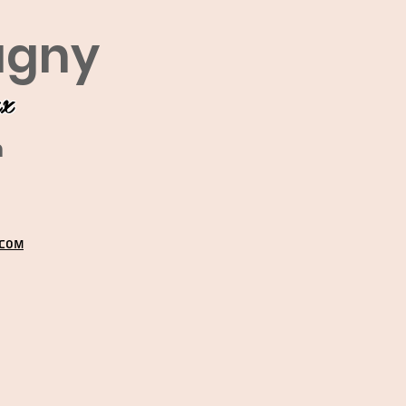
agny
ux
m
.COM